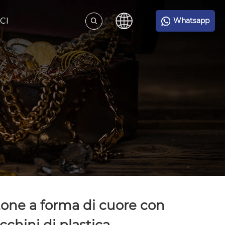
CI
Whatsapp
one a forma di cuore con