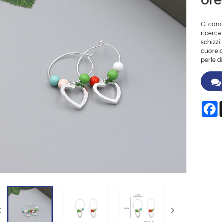
ore
Ci con
ricerca
schizzi
cuore c
perle d
F