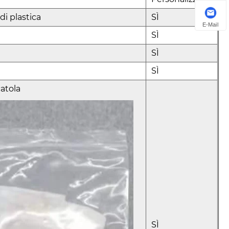
di plastica
SÌ
E-Mail
SÌ
SÌ
SÌ
catola
SÌ