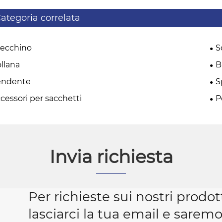
ategoria correlata
ecchino
S
llana
B
endente
S
cessori per sacchetti
P
Invia richiesta
Per richieste sui nostri prodot
lasciarci la tua email e saremo