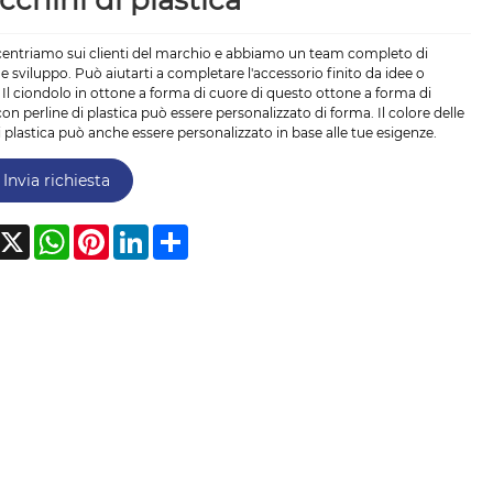
cchini di plastica
centriamo sui clienti del marchio e abbiamo un team completo di
 e sviluppo. Può aiutarti a completare l'accessorio finito da idee o
. Il ciondolo in ottone a forma di cuore di questo ottone a forma di
on perline di plastica può essere personalizzato di forma. Il colore delle
i plastica può anche essere personalizzato in base alle tue esigenze.
Invia richiesta
acebook
X
WhatsApp
Pinterest
LinkedIn
Share