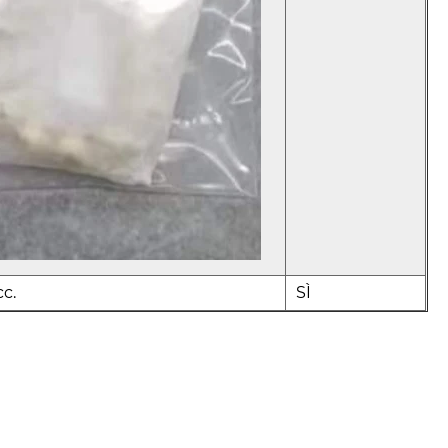
c.
SÌ