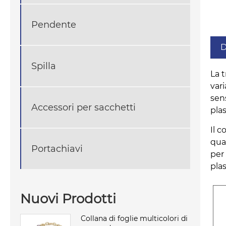
Pendente
D
Spilla
La t
var
sen
Accessori per sacchetti
plas
Il 
quan
Portachiavi
per 
pla
Nuovi Prodotti
Collana di foglie multicolori di