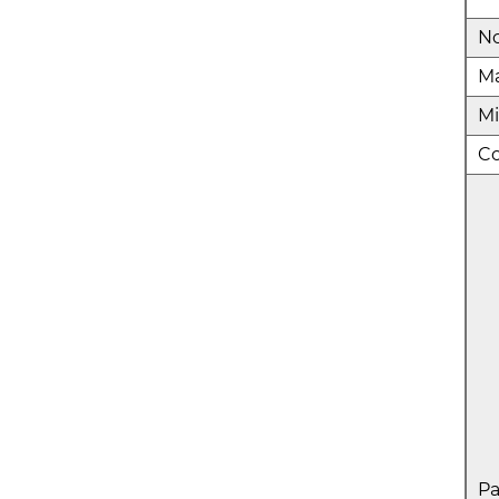
N
Ma
Mi
Co
Pa