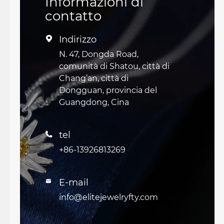
Informazioni di
contatto
Indirizzo

N. 47, Dongda Road,
comunità di Shatou, città di
Chang’an, città di
Dongguan, provincia del
Guangdong, Cina
tel

+86-13926813269
E-mail

info@elitejewelryfty.com