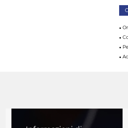
C
Or
Co
P
Ac